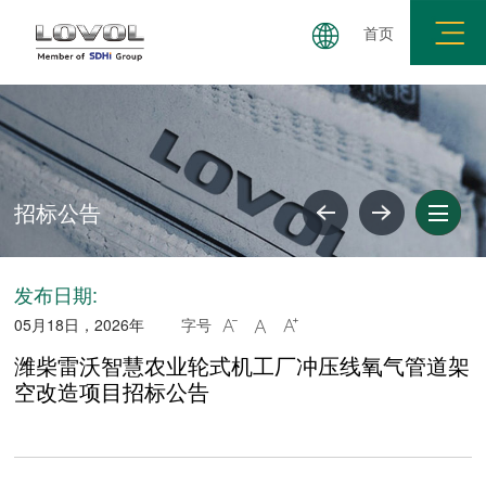
首页
集团简介
公司简介
企业文化
企业荣誉
社会
招标公告
发布日期:
05月18日，2026年
字号



潍柴雷沃智慧农业轮式机工厂冲压线氧气管道架
空改造项目招标公告