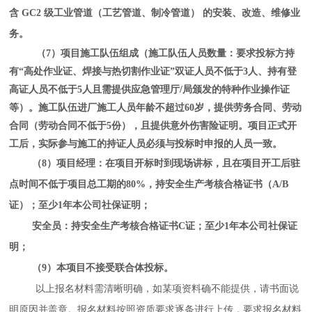
含 GC2 级工业管道（工艺管道、制冷管道） 的安装、改造、维修业
务。
（
7
）项目施工队伍组成（施工队伍人员数量
：
要求投标方
持
有“高处作业证、焊接与热切割作业证”双证
人员不低于
3
人
、
持有登
高证人员不低于5人且需提供应急管理厅/局颁发的特种作业操作证
等
）
。
施工队伍进厂施工人员年龄不超过60岁，提供劳务合同、劳动
合同（劳动合同不低于5份），且提供
意外伤害险
证明
。
项目
正式开
工后，实际参与施工的持证人员必须与投标时申报的人员一致。
（
8
）
项目经理：在项目开标时到现场讲标，且在项目开工后驻
点时间不低于项目总工期的80%，持安全生产考核合格证书（A/B
证）；至少1年本公司社保证明；
安全员：持安全生产考核合格证书C证；至少1年本公司社保证
明；
（9）本项目不接受联合体投标。
以上报名材料需清晰明确，如某项资料确不能提供，请书面说
明原因并盖章。报名材料按照
资质要求逐条进行上传，要求报名材料