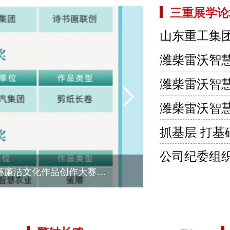
三重展学论
潍柴雷沃智
山东重工集团在第三届“青未了”杯廉洁文化作品创作大赛中荣获多项荣誉