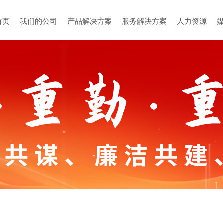
首页
我们的公司
产品解决方案
服务解决方案
人力资源