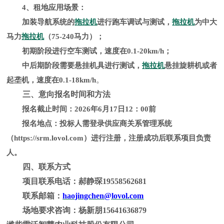
4、
租地应用场景：
加装导航系统的
拖拉机
进行跑车调试与测试，
拖拉机
为中大
马力
拖拉机
（
75-240马力）；
初期阶段进行空车测试，速度在
0.1-20km/h；
中后期阶段需要悬挂机具进行测试，
拖拉机
悬挂旋耕机或者
。
起垄机，速度在
0.1-18km/h
三、意向报名时间和方法
报名截止时间：
20
26
年
6
月
17
日
12：00前
报名地点：
投标人需登录供应商关系管理系统
（
https://srm.lovol.com）进行注册，注册成功后联系项目负责
人
。
四、联系方式
项目联系电话：郝静琛
19558562681
联系邮箱：
haojingchen@lovol.com
场地要求咨询：杨新朋
15641636879