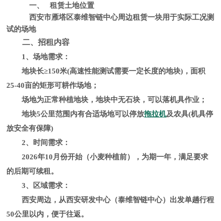
一、
租赁土地位置
西安市雁塔区泰维智链中心周边租赁一块用于实际工况测
试的场地
二、
招
租内容
1、场地需求：
地块长
≥150米(高速性能测试需要一定长度的地块)，面积
25-40亩的矩形可耕作场地；
场地为正常种植地块，地块中无石块，可以落机具作业；
地块
5公里范围内有合适场地可以停放
拖拉机
及农具(机具停
放安全有保障)
2、
时间需求：
2026年10月份开始（小麦种植前），为期一年，满足要求
的后期可续租。
3、
区域需求：
西安周边，从西安研发中心（泰维智链中心）出发单趟行程
50公里以内，便于往返。