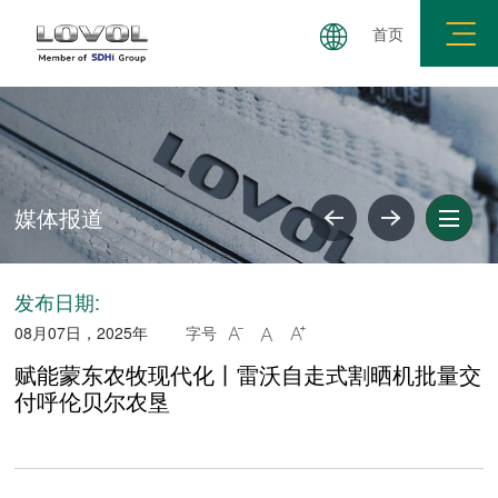
首页
媒体报道
共建要求
廉政举报
廉洁失信公示
媒体报道
发布日期:
08月07日，2025年
字号



赋能蒙东农牧现代化丨雷沃自走式割晒机批量交
付呼伦贝尔农垦