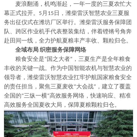
麦浪翻涌，机鸣渐起，一年一度的三夏农忙大
幕正式拉开。
月
日，潍柴雷沃智慧农业三夏服
5
15
务出征仪式在潍坊厂区举行。潍柴雷沃服务保障团
队、跨区作业机手代表整装集结，伴着铿锵号角奔
赴田间一线，全力护航夏粮丰产丰收、颗粒归仓。
全域布局
织密服务保障网络
粮食安全是
国之大者
，三夏生产是全年粮食
“
”
丰收的关键一战。作为中国智能农机与智慧农业的
领导者，潍柴雷沃智慧农业扛牢护航国家粮食安全
的责任担当，聚焦三夏麦收
大会战
，建立了覆盖
“
”
全国的
三纵一横
高效服务网络，快速响应、精准
“
”
高效服务全国夏收大局，保障夏粮颗粒归仓。