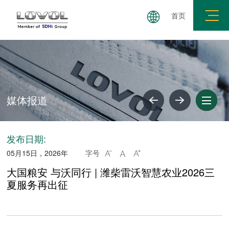
首页
媒体报道
共建要求
廉政举报
廉洁失信公示
媒体报道
发布日期:
05月15日，2026年
字号



大国粮安 与沃同行 | 潍柴雷沃智慧农业2026三
夏服务再出征