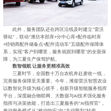
此外，服务团队还在跨区沿线及时建立
雷沃
“
驿站
，联动
潍坊本部库
分中心库
配件临时库
”
“
+
+
经销商配件储备点
配件流动车
五级配件保障体
+
+
”
系，实现
客户到哪里，服务就跟到哪里
的全面保
“
”
障，为三夏生产保驾护航。
数智领航
让服务更精准高效
三夏时节，全国数十万台农机奔赴麦收一线，
完善服务保障至关重要。今年，潍柴雷沃智慧农业
以数智化升级为核心抓手，创新升级智能服务指挥
平台，深度融合物联网、大数据与
技术强化服务
AI
指挥与决策效能，打造出三夏服务的
指挥官
，
“AI
”
推动服务模式从
被动响应
向
主动预判
转变。