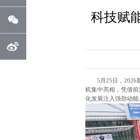
科技赋能
5
月
25
日，
2026
机集中亮相，凭借前
化发展注入强劲动能