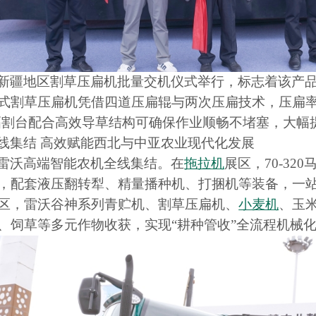
新疆地区割草压扁机批量交机仪式举行，标志着该产
式割草压扁机凭借四道压扁辊与两次压扁技术，压扁
幅割台配合高效导草结构可确保作业顺畅不堵塞，大幅
线集结
高效赋能西北与中亚农业现代化发展
雷沃高端智能农机全线集结。在
拖拉机
展区，
70-320
，配套液压翻转犁、精量播种机、打捆机等装备，一
区，雷沃谷神系列青贮机、割草压扁机、
小麦机
、玉
、饲草等多元作物收获，实现
“
耕种管收
”
全流程机械