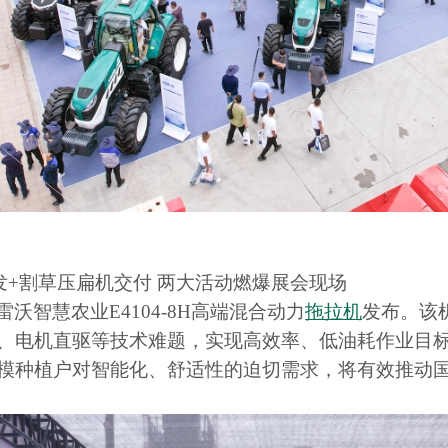
发
+
割草压扁机交付
两大活动燃爆展会现场
雷沃智慧农业
E4104-8H
高端混合动力
拖拉机
发布。该
、电机直驱等技术难题，实现高效率、低油耗作业目
模种植户对智能化、舒适性的迫切需求，将有效推动