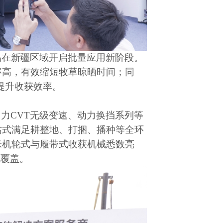
品在新疆区域开启批量应用新阶段。
率高，有效缩短牧草晾晒时间；同
提升收获效率。
马力
CVT
无级变速、动力换挡系列等
站式满足耕整地、打捆、播种等全环
米机轮式与履带式收获机械悉数亮
化覆盖。