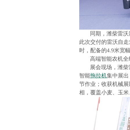
同期，潍柴雷沃
此次交付的雷沃自走
时，配备的
4.9
米宽
高端智能农机全
展会现场，潍柴
智能
拖拉机
集中展出
节作业；收获机械展
相，覆盖小麦、玉米