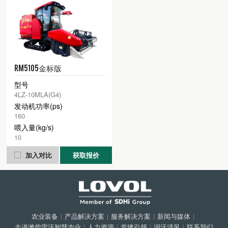
RM5105金标版
型号
4LZ-10MLA(G4)
发动机功率(ps)
160
喂入量(kg/s)
10
加入对比
获取报价
农业装备
|
产品解决方案
|
服务解决方案
|
新闻与媒体
|
走进潍柴雷沃智慧农业
|
人力资源
|
党建引领
|
润沃清风
|
联系我们