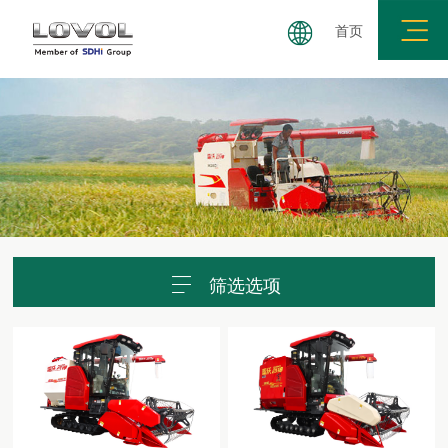
首页
麦机
玉米机
履带机
插秧机
特种收获机械
农
筛选选项