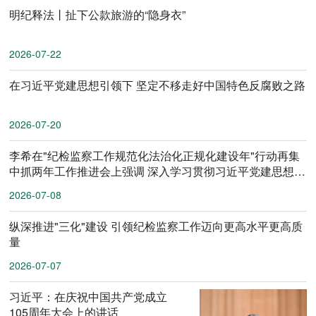
明纪释法丨扯下公款旅游的“隐身衣”
2026-07-22
在习近平党建思想引领下 坚定不移走好中国特色反腐败之路
2026-07-20
李希在"纪检监察工作规范化法治化正规化建设年"行动再集
中抓两年工作推进会上强调 深入学习贯彻习近平党建思想
持续纵深推进"三化"建设年行动
2026-07-08
纵深推进"三化"建设 引领纪检监察工作迈向更高水平更高质
量
2026-07-07
习近平：在庆祝中国共产党成立
105周年大会上的讲话