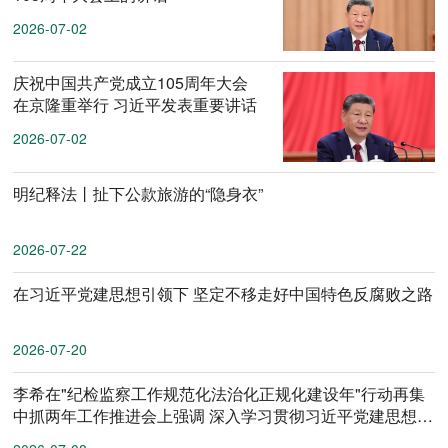
2026-07-02
庆祝中国共产党成立105周年大会
在京隆重举行 习近平发表重要讲话
2026-07-02
明纪释法丨扯下公款旅游的“隐身衣”
2026-07-22
在习近平党建思想引领下 坚定不移走好中国特色反腐败之路
2026-07-20
李希在"纪检监察工作规范化法治化正规化建设年"行动再集
中抓两年工作推进会上强调 深入学习贯彻习近平党建思想
持续纵深推进"三化"建设年行动