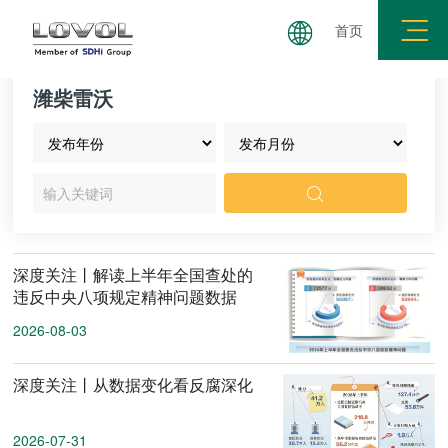
首页
三重展学论坛
理论学习
警钟长鸣
纪法百科
潍柴雷沃

深度关注丨解读上半年全国查处的
违反中央八项规定精神问题数据
2026-08-03
深度关注丨从数据变化看反腐深化
2026-07-31