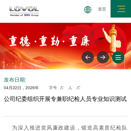
首页
三重展学论坛
理论学习
警钟长鸣
纪法百科
发布日期:
04月22日，2026年
字号



公司纪委组织开展专兼职纪检人员专业知识测试
为深入推进党风廉政建设，锻造高素质纪检队