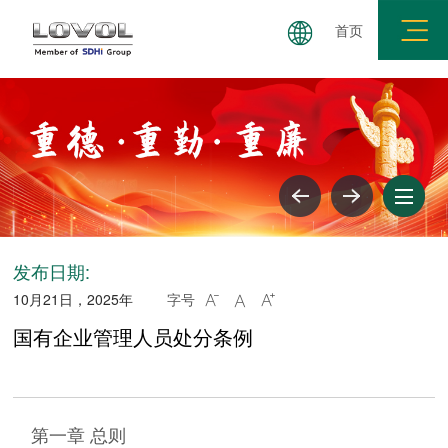
首页
三重展学论坛
理论学习
警钟长鸣
纪法百科
发布日期:
10月21日，2025年
字号



国有企业管理人员处分条例
第一章 总则