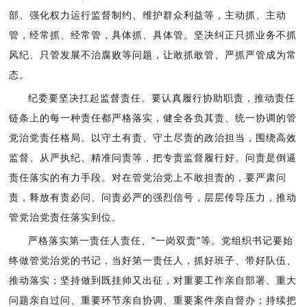
部、强化权力运行监督制约、维护群众利益等，主动抓、主动
管，经常抓、经常管，具体抓、具体管。坚决纠正只抓业务不抓
风纪、只管发展不治腐败等问题，让敢抓敢管、严抓严管成为常
态。
纪委要坚决扛起监督责任。要认真履行协助职责，推动责任
链条上的每一种责任都严格落实，健全各负其责、统一协调的管
党治党责任格局。以守土有责、守土尽责的政治担当，围绕高效
监督、从严执纪、精准问责等，把专责监督履行好。问责是倒逼
责任落实的有力手段。对在管党治党上不敢担责的，要严肃问
责，释放有责必问、问责必严的强烈信号，层层传导压力，推动
管党治党责任落实到位。
严格落实第一责任人责任、“一岗双责”等。党组织书记要始
终做管党治党的书记，当好第一责任人，抓好班子、带好队伍、
推动落实；坚持做到既挂帅又出征，对重要工作亲自部署、重大
问题亲自过问、重要环节亲自协调、重要案件亲自督办；持续把