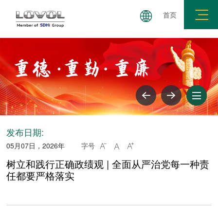
首页
三重展学论坛
理论学习
警钟长鸣
纪法百科
发布日期:
05月07日，2026年
字号



树立和践行正确政绩观 | 全面从严治党每一种责
任都要严格落实