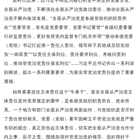
新时代以来，以习近平同志为核心的党中央坚持党要管党、
全面从严治党，不断强化全面从严治党政治责任，推动全面从严
治党不断向纵深发展。“全面从严治党是各级党组织的职责所
在”“党要管党，首先是党委要管、党委书记要管”“各级纪委要履
行好监督责任，更好发挥党内监督专门机关作用”“推动各级党委
（党组）书记扛起第一责任人责任、领导班子其他成员切实担
负‘一岗双责’”“以责任主体到位、责任要求到位、考核问责到
位，推动管党治党责任落实到位”……习近平总书记作出一系列深
刻阐述、提出一系列重要要求，为落实管党治党责任提供了重要
遵循。
始终紧紧扭住主体责任这个“牛鼻子”。落实全面从严治党主
体责任是对党章规定的重申，是各级党组织职责所在、使命所
系。一个地方和部门全面从严治党局面如何，与党组织是否尽到
了责任密切相关。党委（党组）要牢固树立不管党治党就是严重
失职的观念，真正担负起主体责任，切实把全面从严治党当作分
内之事、应尽之责。围绕加强对管党治党的领导、选好用好干