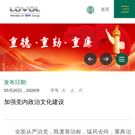
首页
三重展学论坛
理论学习
警钟长鸣
纪法百科
发布日期:
05月20日，2026年
字号



加强党内政治文化建设
全面从严治党，既要靠治标，猛药去疴，重典治