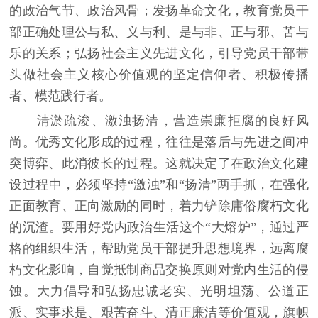
的政治气节、政治风骨；发扬革命文化，教育党员干
部正确处理公与私、义与利、是与非、正与邪、苦与
乐的关系；弘扬社会主义先进文化，引导党员干部带
头做社会主义核心价值观的坚定信仰者、积极传播
者、模范践行者。
清淤疏浚、激浊扬清，营造崇廉拒腐的良好风
尚。优秀文化形成的过程，往往是落后与先进之间冲
突博弈、此消彼长的过程。这就决定了在政治文化建
设过程中，必须坚持“激浊”和“扬清”两手抓，在强化
正面教育、正向激励的同时，着力铲除庸俗腐朽文化
的沉渣。要用好党内政治生活这个“大熔炉”，通过严
格的组织生活，帮助党员干部提升思想境界，远离腐
朽文化影响，自觉抵制商品交换原则对党内生活的侵
蚀。大力倡导和弘扬忠诚老实、光明坦荡、公道正
派、实事求是、艰苦奋斗、清正廉洁等价值观，旗帜