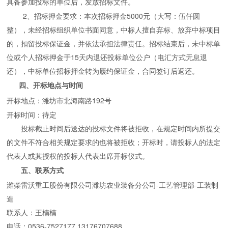
具备参加投标的单位后，发放招标文件。
2
、招标押金要求：本次招标押金5000元（大写：伍仟圆
整），未经招标组织单位书面同意，中标人擅自弃标、放弃中标项目
的，扣留投标保证金，并依法承担法律责任。招标结束后，未中标单
位或个人招标押金于15天内退还投标单位公户（电汇方式无息退
还），中标单位招标押金转为履约保证金，合同签订后返还。
四、开标地点与时间
开标地点：潍坊市北海南路192号
开标时间：待定
投标截止时间后送达的投标文件将被拒收，在规定时间内所提交
的文件不符合相关规定要求的也将被拒收；开标时，请投标人的法定
代表人或其授权的投标人代表出席开标仪式。
五、联系方式
潍柴雷沃重工股份有限公司潍坊农业装备分公司-工艺管理部-工装制
造
联系人：王楠楠
电话：0536-7527177 13176707688