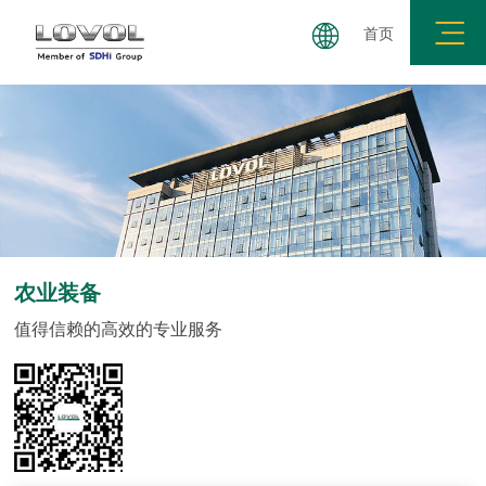
首页
农业装备
传动
农业装备
值得信赖的高效的专业服务