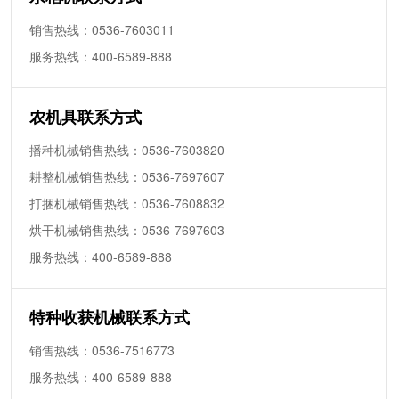
销售热线：0536-7603011
服务热线：400-6589-888
农机具联系方式
播种机械销售热线：0536-7603820
耕整机械销售热线：0536-7697607
打捆机械销售热线：0536-7608832
烘干机械销售热线：0536-7697603
服务热线：400-6589-888
特种收获机械联系方式
销售热线：0536-7516773
服务热线：400-6589-888