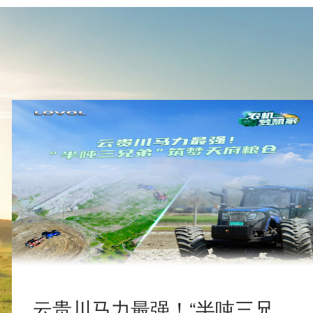
云贵川马力最强！“半吨三兄弟”筑梦天府粮仓