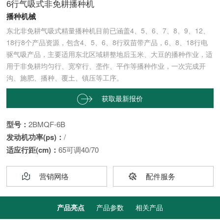
6行气吸式非免耕播种机
播种机械
东北非免耕气吸式精量播种机目前已涵盖4、5、6、7、8、9、12、
18行8个产品资源，包含4、5、6、8行双苗带产品，6、8、18行电
驱气吸产品，主要适用东北区域耕整地后玉米、大豆的播种作业，适
用于非免耕均匀行、宽窄行、垄作、平作等播种作业，一次完成开
沟、施肥、播种、覆土、镇压等工序。
获取最新报价


型号：
2BMQF-6B
发动机功率(ps)：
/
适应行距(cm)：
65可调40/70
营销网络
配件服务
产品亮点
产品参数
相关产品