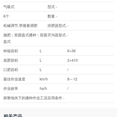
气吸式
型式
-
6个
数量
-
机械调节,带微量调肥
排肥器型式
-
施肥：双圆盘式播种：双圆
开沟器形式
-
盘式
种箱容积
L
6×36
底肥容积
L
2×410
口肥容积
L
/
最佳作业速度
km/h
8～12
作业效率
ha/h
/
耕整地块下的播种作业工况
应用条件
-
相关产品