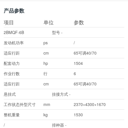
产品参数
项目
单位
参数
2BMQF-6B
型号
-
发动机功率
ps
/
适应行距
cm
65可调40/70
配套动力
hp
1504
作业行数
行
6
适应行距
cm
65可调40/70
悬挂式
挂接方式
-
工作状态外型尺寸
mm
2370×4300×1670
整机重量
kg
1530
/
排种器
-