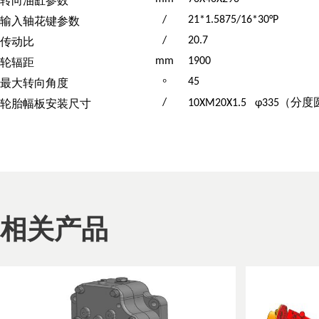
输入轴花键参数
/
21*1.5875/16*30°P
传动比
/
20.7
轮辐距
mm
1900
最大转向角度
°
45
（分度
轮胎幅板安装尺寸
/
10XM20X1.5 φ335
相关产品