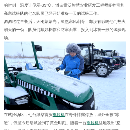
的时刻，温度计显示-33℃。潍柴雷沃智慧农业研发工程师杨拴宝和
高寒试验队的七名队员已经开始准备一天的试验工作。
匆匆吃过早餐后，天刚蒙蒙亮，虽然寒风刺骨，却没有影响他们热火
朝天的干劲，队员们戴好棉帽和防寒面罩，投入到冰窖一般的试验现
场。
在试验场区，七台潍柴雷沃
拖拉机
在野外裸露停放，里外全被“冻
透”，低温冷启动试验到了黄金时刻。随着一台
拖拉机
猛地发出“怒