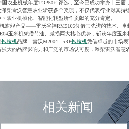
的“中国农业机械年度TOP50+”评选，至今已成功举办十
次潍柴雷沃智慧农业斩获多个奖项，不仅代表行业对其持
中国农业机械化、智能化转型所作贡献的充分肯定。
履带机旗舰产品——雷沃谷神RM5105凭借其先进的技术
E04玉米机凭借节油、减损两大核心优势，斩获年度玉
挡
拖拉机
品牌，雷沃M2004 - 5RP
拖拉机
凭借卓越的市场表
强大的品牌影响力和广泛的市场认可度，潍柴雷沃智慧农
相关新闻