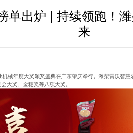
0+榜单出炉 | 持续领跑
来
25农业机械年度大奖颁奖盛典在广东肇庆举行。潍柴雷沃智
委会大奖、金穗奖等八项大奖。