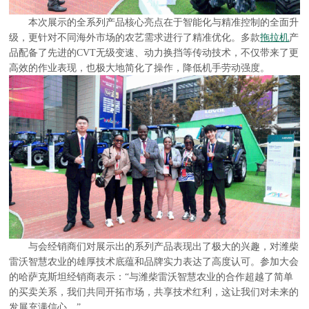
本次展示的全系列产品核心亮点在于智能化与精准控制的全面升
级，更针对不同海外市场的农艺需求进行了精准优化。多款
拖拉机
产
品配备了先进的CVT无级变速、动力换挡等传动技术，不仅带来了更
高效的作业表现，也极大地简化了操作，降低机手劳动强度。
与会经销商们对展示出的系列产品表现出了极大的兴趣，对潍柴
雷沃智慧农业的雄厚技术底蕴和品牌实力表达了高度认可。参加大会
的哈萨克斯坦经销商表示：“与潍柴雷沃智慧农业的合作超越了简单
的买卖关系，我们共同开拓市场，共享技术红利，这让我们对未来的
发展充满信心。”