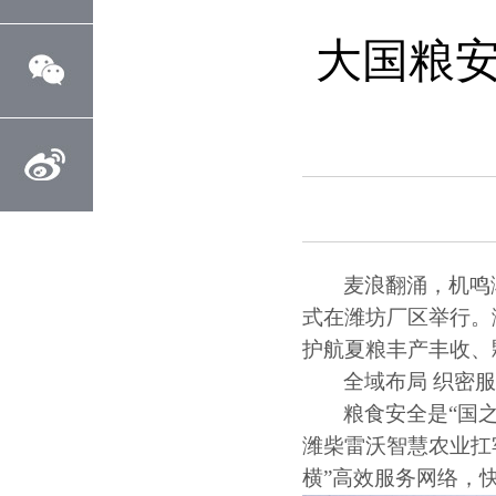
大国粮安
麦浪翻涌，机鸣
式在潍坊厂区举行。
护航夏粮丰产丰收、
全域布局
织密
粮食安全是
“
国
潍柴雷沃智慧农业扛
横
”
高效服务网络，