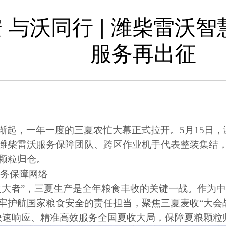
 与沃同行 | 潍柴雷沃智
服务再出征
渐起，一年一度的三夏农忙大幕正式拉开。
5
月
15
日，
潍柴雷沃服务保障团队、跨区作业机手代表整装集结
颗粒归仓。
服务保障网络
之大者
”
，三夏生产是全年粮食丰收的关键一战。作为
牢护航国家粮食安全的责任担当，聚焦三夏麦收
“
大会
快速响应、精准高效服务全国夏收大局，保障夏粮颗粒