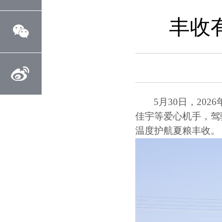
丰收
5月30日，2
佳宇等爱心机手，驾
温度护航夏粮丰收。