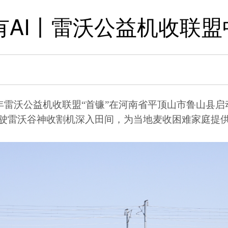
有AI丨雷沃公益机收联盟
026年雷沃公益机收联盟“首镰”在河南省平顶山市鲁山
驶雷沃谷神收割机深入田间，为当地麦收困难家庭提