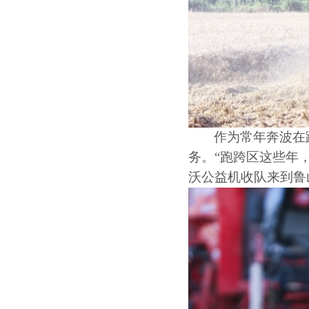
作为常年奔波在
务。
“跑跨区这些年
沃公益机收队来到鲁