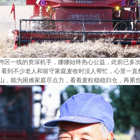
跨区一线的资深机手，娜娜始终热心公益，此前已多
，看到不少老人和留守家庭麦收时没人帮忙，心里一直
山，能为困难家庭尽点力，看着麦粒稳稳归仓，再累也