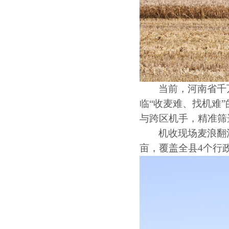
当前，河南省千
临
“收麦难、找机难
与跨区机手，精准筛
机收现场麦浪翻
亩，覆盖全县4个行政