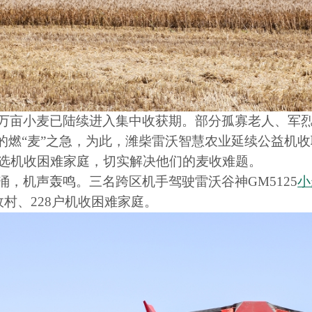
万亩小麦已陆续进入集中收获期。部分孤寡老人、军
”的燃“麦”之急，为此，潍柴雷沃智慧农业延续公益机
选机收困难家庭，切实解决他们的麦收难题。
涌，机声轰鸣。三名跨区机手驾驶雷沃谷神
GM5125
小
村、228户机收困难家庭。