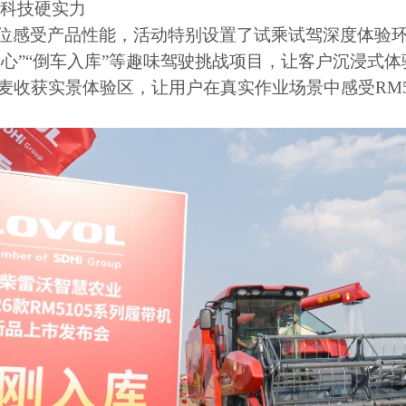
证科技硬实力
位感受产品性能，活动特别设置了试乘试驾深度体验
穿心
”“
倒车入库
”
等趣味驾驶挑战项目，让客户沉浸式体
麦收获实景体验区，让用户在真实作业场景中感受
RM