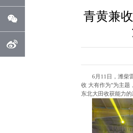
青黄兼收
6
月
11
日，潍柴
收 大有作为
”
为主题
东北大田收获能力的