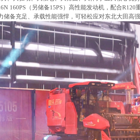
6N 160PS
（另储备
15PS
）高性能发动机，配合
R120
力储备充足、承载性能强悍，可轻松应对东北大田高