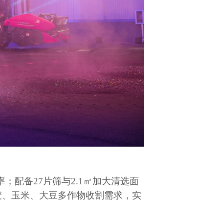
率；配备
27
片筛与
2.1
㎡加大清选面
麦、玉米、大豆多作物收割需求，实