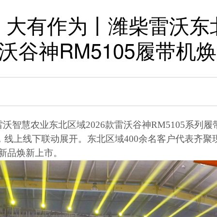
 大有作为丨潍柴雷沃东北
沃谷神RM5105履带机
雷沃智慧农业东北区域
2026
款雷沃谷神
RM5105
系列履
，线上线下联动展开。东北区域
400
余名客户代表齐聚
新品焕新上市。