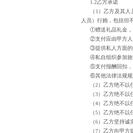
1.2乙方承诺
（1）乙方及其
人员）行贿，包括但
①赠送礼品礼金，
②支付应由甲方人
③提供私人方面的
④私自组织参加旅
⑤支付报酬回扣，
⑥其他法律法规规
（2）乙方绝不以
（3）乙方绝不以
（4）乙方绝不以
（5）乙方绝不以
（6）乙方坚持诚
（7）乙方向甲方