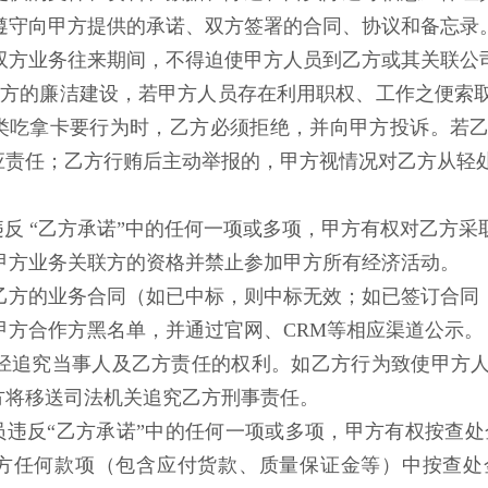
遵守向甲方提供的承诺、双方签署的合同、协议和备忘录
双方业务往来期间，不得迫使甲方人员到乙方或其关联公
甲方的廉洁建设，若甲方人员存在利用职权、工作之便索
类吃拿卡要行为时，乙方必须拒绝，并向甲方投诉。若
应责任；乙方行贿后主动举报的，甲方视情况对乙方从轻
员违反 “乙方承诺”中的任何一项或多项，甲方有权对乙方
甲方业务关联方的资格并禁止参加甲方所有经济活动。
乙方的业务合同（如已中标，则中标无效；如已签订合同
甲方合作方黑名单，并通过官网、CRM等相应渠道公示。
途径追究当事人及乙方责任的权利。如乙方行为致使甲方
方将移送司法机关追究乙方刑事责任。
人员违反“乙方承诺”中的任何一项或多项，甲方有权按查
方任何款项（包含应付货款、质量保证金等）中按查处