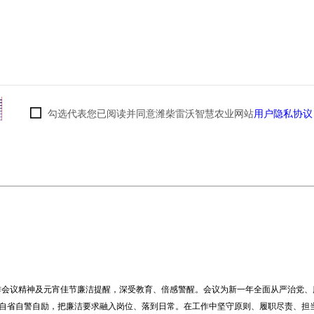
勾选代表您已阅读并同意潍柴雷沃智慧农业网站
用户隐私协议
工作会议精神及元宵佳节廉洁提醒，深受教育、倍感警醒。会议为新一年全面从严治党
自省自警自励，把廉洁要求融入岗位、落到日常。在工作中坚守原则、履职尽责、担