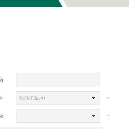
箱
号
青贮机FB20A1
*
级
*