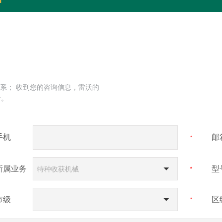
系； 收到您的咨询信息，雷沃的
价。
手机
邮
*
所属业务
型
特种收获机械
*
市级
区
*