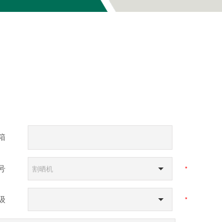
箱
号
割晒机
*
级
*