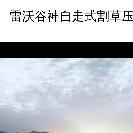
雷沃谷神自走式割草