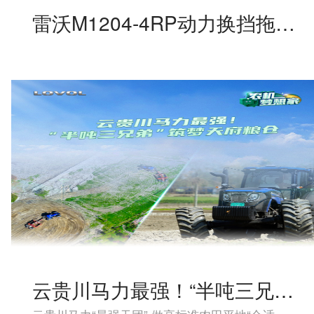
雷沃M1204-4RP动力换挡拖拉机
云贵川马力最强！“半吨三兄弟”筑梦天府粮仓