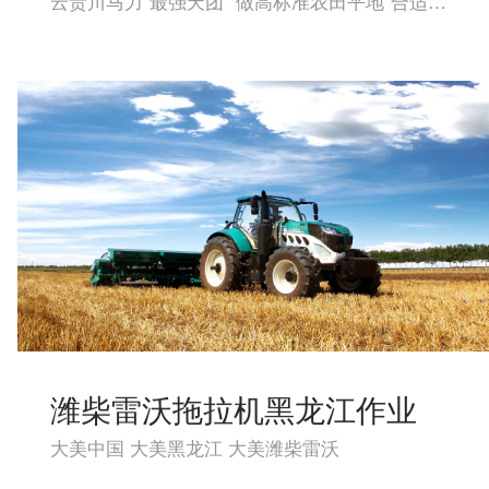
云贵川马力“最强天团” 做高标准农田平地“合适得很”
潍柴雷沃拖拉机黑龙江作业
大美中国 大美黑龙江 大美潍柴雷沃