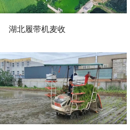
湖北履带机麦收