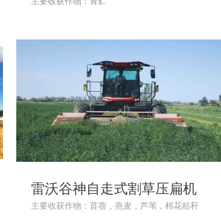
主要收获作物：青贮
雷沃谷神自走式割草压扁机
主要收获作物：苜蓿，燕麦，芦苇，棉花秸秆