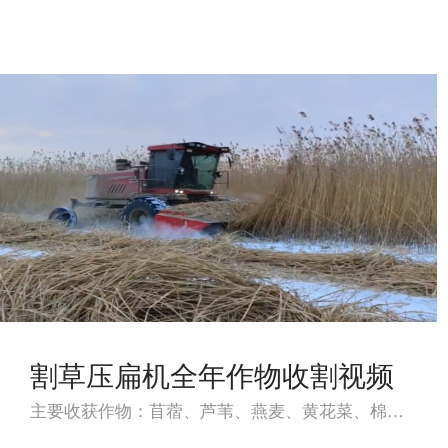
割草压扁机全年作物收割视频
主要收获作物：苜蓿、芦苇、燕麦、黄花菜、棉花秸秆、芦竹、苔草