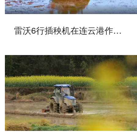
雷沃6行插秧机在连云港作业中