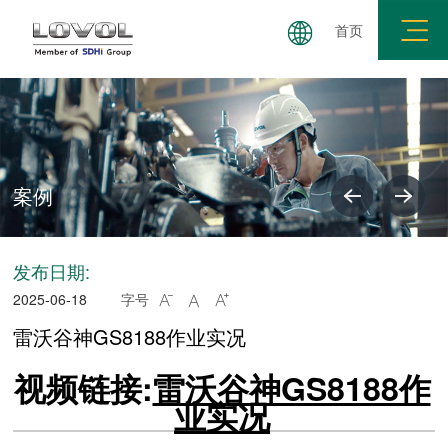
首页
拖拉机
小麦机
玉米机
履带机
插秧机
案例
发布日期:
2025-06-18
字号



雷沃谷神GS8188作业实况
视频链接:
雷沃谷神GS8188作
业实况