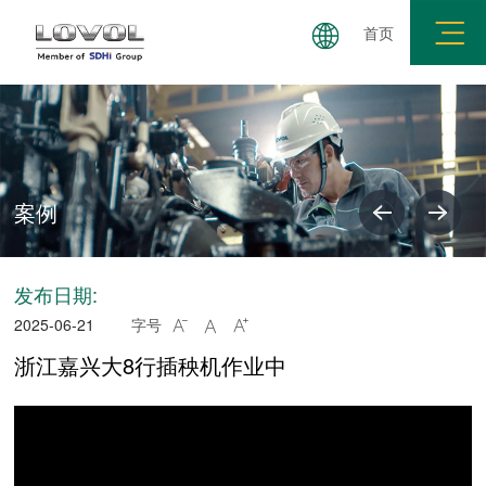
首页
拖拉机
小麦机
玉米机
履带机
插秧机
案例
发布日期:
2025-06-21
字号



浙江嘉兴大8行插秧机作业中