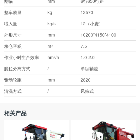
割幅
mm
6行650行距
整车质量
kg
12570
喂入量
kg/s
12（小麦）
外形尺寸
mm
10200*4150*4100
粮仓容积
m³
7.5
作业小时生产效率
hm²/h
1.0-2.0
脱粒分离方式
/
单纵轴流
驱动轮距
mm
2820
清洗方式
/
风筛式
相关产品