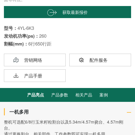
获取最新报价


型号：
4YL-6K3
发动机功率(ps)：
260
割幅(mm)：
6行650行距
营销网络
配件服务
产品手册
产品亮点
产品参数
相关产品
案例
一机多用
整机可选配6/8行玉米籽粒割台以及5.34m/4.57m挠台、4.57m刚
台。
通过更换割台、相关部件、工作参数即可实现一机多用。