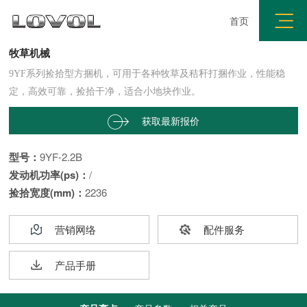
首页
9YF系列捡拾型方捆机
牧草机械
9YF
系列
捡拾型方捆机，可用于各种牧草及秸秆打捆作业，性能稳
。
定，高效可靠，捡拾干净，适合小地块作业
获取最新报价


型号：
9YF-2.2B
发动机功率(ps)：
/
捡拾宽度(mm)：
2236
营销网络
配件服务
产品手册