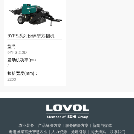
9YFS系列粉碎型方捆机
型号：
9YFS-2.2D
发动机功率(ps)：
/
捡拾宽度(mm)：
2200
农业装备
|
产品解决方案
|
服务解决方案
|
新闻与媒体
|
走进潍柴雷沃智慧农业
|
人力资源
|
党建引领
|
润沃清风
|
联系我们