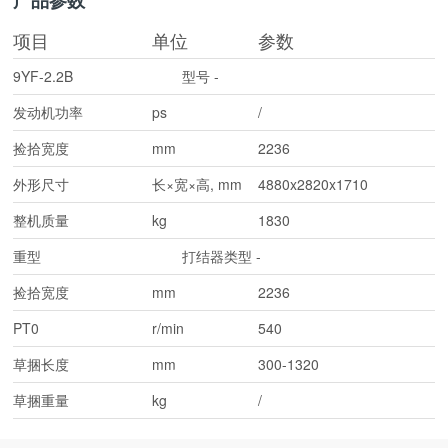
产品参数
项目
单位
参数
9YF-2.2B
型号
-
发动机功率
ps
/
捡拾宽度
mm
2236
外形尺寸
长×宽×高, mm
4880x2820x1710
整机质量
kg
1830
重型
打结器类型
-
捡拾宽度
mm
2236
PT0
r/min
540
草捆长度
mm
300-1320
草捆重量
kg
/