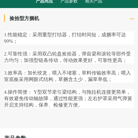
产品亮点
产品参数
相关产品
捡拾型方捆机
1.
性能稳定：采用重型打结器，打结时间短，成捆率可达
99%；
2.
可靠性强：采用双凸轮盘捡拾器，弹齿梁和滚轮等部件受
力均匀；加强型链条传动，传动效果更好，可靠性更高；
3.
效率高：加长绞龙，喂入不堵塞，草料传输效率高；喂入
室底板采用网眼式结构，草捆含土少，漏草率低；
4.
操作简便： Y型双节牵引梁结构，与拖拉机连接更简单，
有效避免传动轴故障，通过性能更强；左右护罩采用气弹簧
开启支持结构，保养、检修更方便。