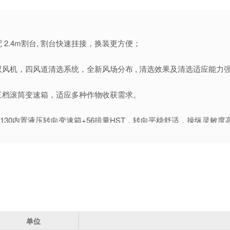
配 2.4m割台, 割台快速挂接，换装更方便；
双风机，四风道清选系统，全新风场分布 , 清选效果及清选适应能力
三档滚筒变速箱，适应多种作物收获需求。
R130内置液压转向变速箱+56排量HST，转向平稳舒适，操纵灵敏度
水箱散热片加宽加厚，增加副水箱，可翻转液压油散热 , 告别高温。
四路影像（割台、粮仓内、卸粮筒、倒车）监控更全面。
一键回位粮筒 , 1.9m³ 粮仓，加粗卸粮筒，满仓卸粮不到 1 分钟。
单位