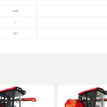
mm
/
m³