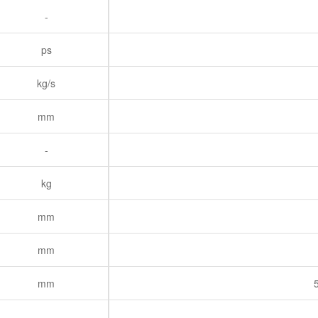
-
ps
kg/s
mm
-
kg
mm
mm
mm
-