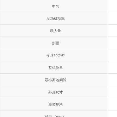
型号
发动机功率
喂入量
割幅
变速箱类型
整机质量
最小离地间隙
外形尺寸
履带规格
轨距（mm）