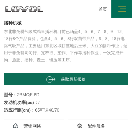
首页
6行电驱式非免耕播种机
播种机械
东北非免耕气吸式精量播种机目前已涵盖4、5、6、7、8、9、12、
18行8个产品资源，包含4、5、6、8行双苗带产品，6、8、18行电
驱气吸产品，主要适用东北区域耕整地后玉米、大豆的播种作业，适
用于非免耕均匀行、宽窄行、垄作、平作等播种作业，一次完成开
沟、施肥、播种、覆土、镇压等工序。
获取最新报价


型号：
2BMQF-6D
发动机功率(ps)：
/
适应行距(cm)：
65可调40/70
营销网络
配件服务