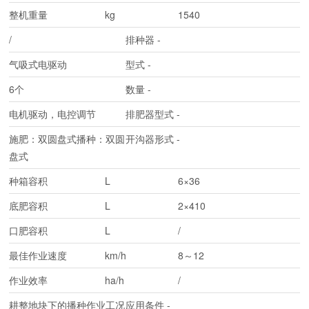
整机重量
kg
1540
/
排种器
-
气吸式电驱动
型式
-
6个
数量
-
电机驱动，电控调节
排肥器型式
-
施肥：双圆盘式播种：双圆
开沟器形式
-
盘式
种箱容积
L
6×36
底肥容积
L
2×410
口肥容积
L
/
最佳作业速度
km/h
8～12
作业效率
ha/h
/
耕整地块下的播种作业工况
应用条件
-