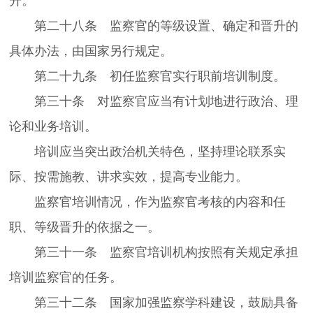
升。
第二十八条 监察官的等级设置、确定和晋升的
具体办法，由国家另行规定。
第二十九条 初任监察官实行职前培训制度。
第三十条 对监察官应当有计划地进行政治、理
论和业务培训。
培训应当突出政治机关特色，坚持理论联系实
际、按需施教、讲求实效，提高专业能力。
监察官培训情况，作为监察官考核的内容和任
职、等级晋升的依据之一。
第三十一条 监察官培训机构按照有关规定承担
培训监察官的任务。
第三十二条 国家加强监察学科建设，鼓励具备