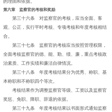
的理由和依据。
第六章 监察官的考核和奖励
第三十六条 对监察官的考核，应当全面、客
观、公正，实行平时考核、专项考核和年度考核相结
合。
第三十七条 监察官的考核应当按照管理权限，
全面考核监察官的德、能、勤、绩、廉，重点考核政
治素质、工作实绩和廉洁自律情况。
第三十八条 年度考核结果分为优秀、称职、基
本称职和不称职四个等次。
考核结果作为调整监察官等级、工资以及监察官
奖惩、免职、降职、辞退的依据。
第三十九条 年度考核结果以书面形式通知监察