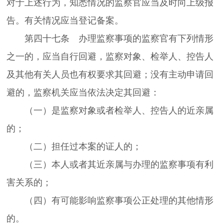
对于上述行为，知悉情况的监察官应当及时向上级报
告。有关情况应当登记备案。
第四十七条 办理监察事项的监察官有下列情形
之一的，应当自行回避，监察对象、检举人、控告人
及其他有关人员也有权要求其回避；没有主动申请回
避的，监察机关应当依法决定其回避：
（一）是监察对象或者检举人、控告人的近亲属
的；
（二）担任过本案的证人的；
（三）本人或者其近亲属与办理的监察事项有利
害关系的；
（四）有可能影响监察事项公正处理的其他情形
的。