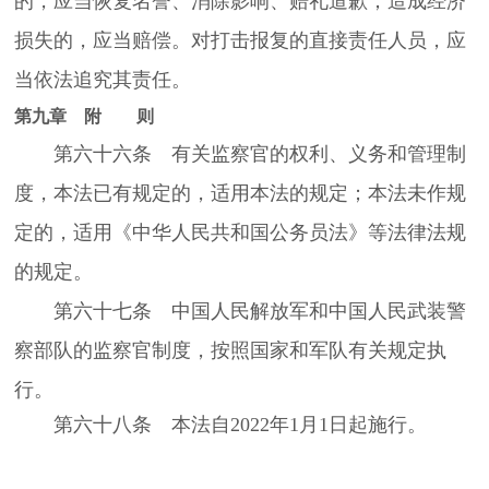
的，应当恢复名誉、消除影响、赔礼道歉；造成经济
损失的，应当赔偿。对打击报复的直接责任人员，应
当依法追究其责任。
第九章 附 则
第六十六条 有关监察官的权利、义务和管理制
度，本法已有规定的，适用本法的规定；本法未作规
定的，适用《中华人民共和国公务员法》等法律法规
的规定。
第六十七条 中国人民解放军和中国人民武装警
察部队的监察官制度，按照国家和军队有关规定执
行。
第六十八条 本法自2022年1月1日起施行。