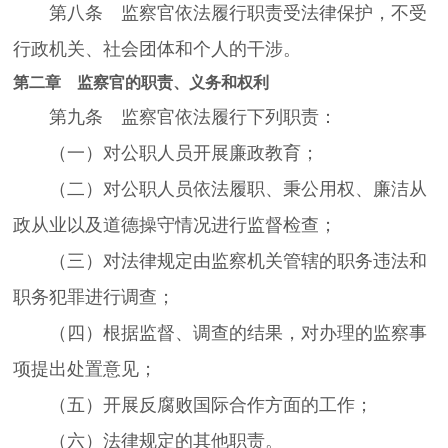
第八条 监察官依法履行职责受法律保护，不受
行政机关、社会团体和个人的干涉。
第二章 监察官的职责、义务和权利
第九条 监察官依法履行下列职责：
（一）对公职人员开展廉政教育；
（二）对公职人员依法履职、秉公用权、廉洁从
政从业以及道德操守情况进行监督检查；
（三）对法律规定由监察机关管辖的职务违法和
职务犯罪进行调查；
（四）根据监督、调查的结果，对办理的监察事
项提出处置意见；
（五）开展反腐败国际合作方面的工作；
（六）法律规定的其他职责。