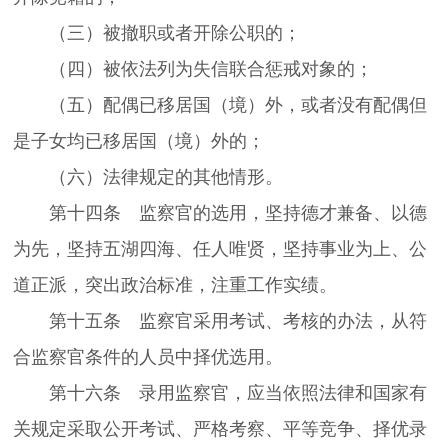
（三）被撤职或者开除公职的；
（四）被依法列为失信联合惩戒对象的；
（五）配偶已移居国（境）外，或者没有配偶但
是子女均已移居国（境）外的；
（六）法律规定的其他情形。
第十四条 监察官的选用，坚持德才兼备、以德
为先，坚持五湖四海、任人唯贤，坚持事业为上、公
道正派，突出政治标准，注重工作实绩。
第十五条 监察官采用考试、考核的办法，从符
合监察官条件的人员中择优选用。
第十六条 录用监察官，应当依照法律和国家有
关规定采取公开考试、严格考察、平等竞争、择优录