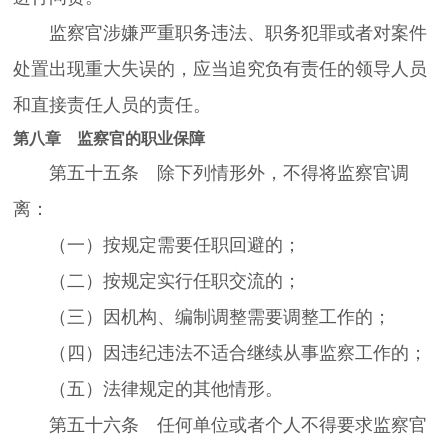
监察官涉嫌严重职务违法、职务犯罪或者对案件
处置出现重大失误的，应当追究负有责任的领导人员
和直接责任人员的责任。
第八章 监察官的职业保障
第五十五条 除下列情形外，不得将监察官调
离：
（一）按规定需要任职回避的；
（二）按规定实行任职交流的；
（三）因机构、编制调整需要调整工作的；
（四）因违纪违法不适合继续从事监察工作的；
（五）法律规定的其他情形。
第五十六条 任何单位或者个人不得要求监察官