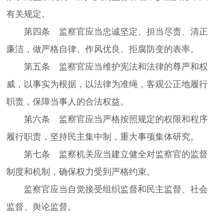
有关规定。
第四条 监察官应当忠诚坚定、担当尽责、清正
廉洁，做严格自律、作风优良、拒腐防变的表率。
第五条 监察官应当维护宪法和法律的尊严和权
威，以事实为根据，以法律为准绳，客观公正地履行
职责，保障当事人的合法权益。
第六条 监察官应当严格按照规定的权限和程序
履行职责，坚持民主集中制，重大事项集体研究。
第七条 监察机关应当建立健全对监察官的监督
制度和机制，确保权力受到严格约束。
监察官应当自觉接受组织监督和民主监督、社会
监督、舆论监督。