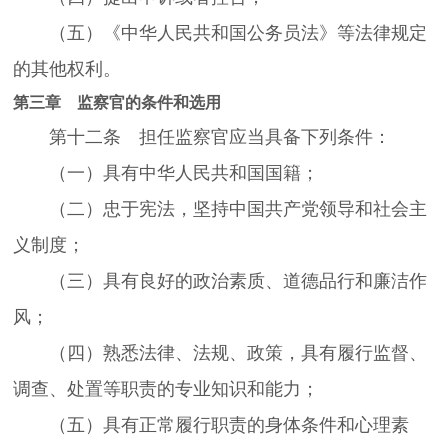
（五）《中华人民共和国公务员法》等法律规定
的其他权利。
第三章 监察官的条件和选用
第十二条 担任监察官应当具备下列条件：
（一）具有中华人民共和国国籍；
（二）忠于宪法，坚持中国共产党领导和社会主
义制度；
（三）具有良好的政治素质、道德品行和廉洁作
风；
（四）熟悉法律、法规、政策，具有履行监督、
调查、处置等职责的专业知识和能力；
（五）具有正常履行职责的身体条件和心理素