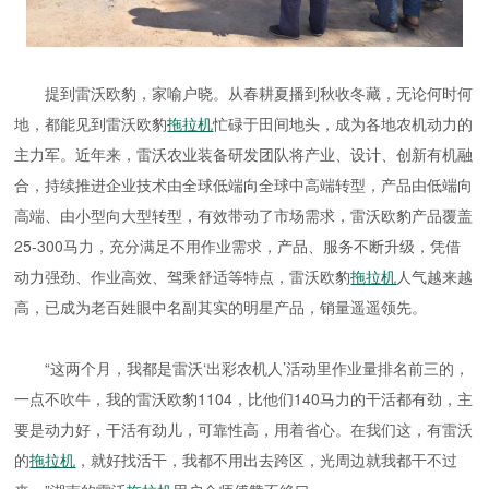
提到雷沃欧豹，家喻户晓。从春耕夏播到秋收冬藏，无论何时何
地，都能见到雷沃欧豹
拖拉机
忙碌于田间地头，成为各地农机动力的
主力军。近年来，雷沃农业装备研发团队将产业、设计、创新有机融
合，持续推进企业技术由全球低端向全球中高端转型，产品由低端向
高端、由小型向大型转型，有效带动了市场需求，雷沃欧豹产品覆盖
25-300马力，充分满足不用作业需求，产品、服务不断升级，凭借
动力强劲、作业高效、驾乘舒适等特点，雷沃欧豹
拖拉机
人气越来越
高，已成为老百姓眼中名副其实的明星产品，销量遥遥领先。
“这两个月，我都是雷沃‘出彩农机人’活动里作业量排名前三的，
一点不吹牛，我的雷沃欧豹1104，比他们140马力的干活都有劲，主
要是动力好，干活有劲儿，可靠性高，用着省心。在我们这，有雷沃
的
拖拉机
，就好找活干，我都不用出去跨区，光周边就我都干不过