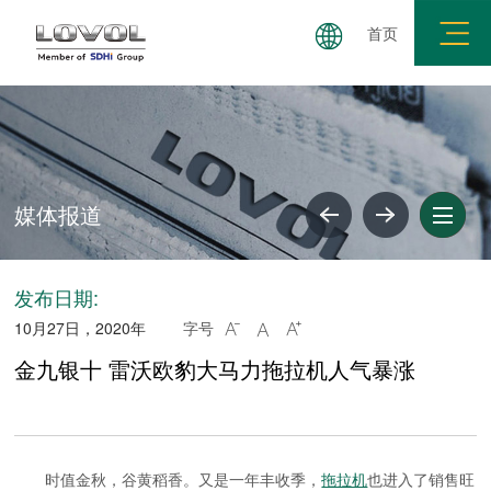
首页
媒体报道
共建要求
廉政举报
廉洁失信公示
媒体报道
发布日期:
10月27日，2020年
字号



金九银十 雷沃欧豹大马力拖拉机人气暴涨
时值金秋，谷黄稻香。又是一年丰收季，
拖拉机
也进入了销售旺