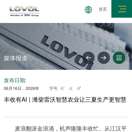
首页
媒体报道
共建要求
廉政举报
廉洁失信公示
媒体报道
发布日期:
06月16日，2026年
字号



丰收有AI | 潍柴雷沃智慧农业让三夏生产更智慧
麦浪翻滚金浪涌，机声隆隆丰收忙。从江汉平