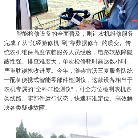
智能检修设备的全面普及，则让农机维修服务
完成了从
凭经验修机
到
靠数据修车
的质变。传
“
”
“
”
统农机维保高度依赖服务人员经验，电路软故障隐
蔽性强、排查难度大，单次检修耗时高达数小时，
严重耽误抢收进度。今年，潍柴雷沃三夏服务队统
一配备便携式智能零部件检测仪，这款设备相当于
农机专属的
全科
检测仪
，可全方位检测农机各
“
CT
”
类线路、零部件运行状态，快速精准定位、高效解
决各类疑难故障。