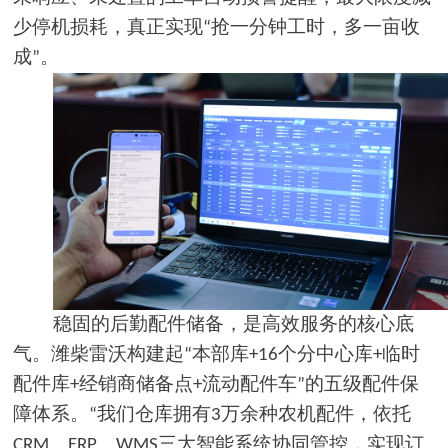
少停机损耗，真正实现
抢一分钟工时，多一亩收
“
成
。
”
稳固的后勤配件储备，是高效服务的核心底
气。潍柴雷沃构建起
本部库
个分中心库
临时
“
+16
+
配件库
经销商储备点
流动配件车
的五级配件保
+
+
”
障体系。
我们仓库拥有
万余种农机配件，依托
“
3
、
、
三大智能系统协同管控，实现订
CRM
ERP
WMS