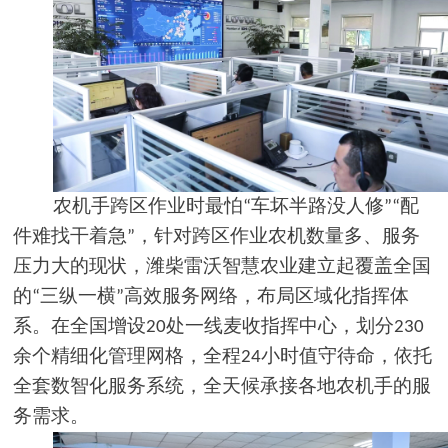
农机手跨区作业时最怕
车坏半路没人修
配
“
”“
件难找干着急
，针对跨区作业农机数量多、服务
”
压力大的现状，潍柴雷沃智慧农业建立起覆盖全国
的
三纵一横
高效服务网络，布局区域化指挥体
“
”
系。在全国增设
处一线麦收指挥中心，划分
20
230
余个精细化管理网格，全程
小时值守待命，依托
24
全套数智化服务系统，全天候承接各地农机手的服
务需求。