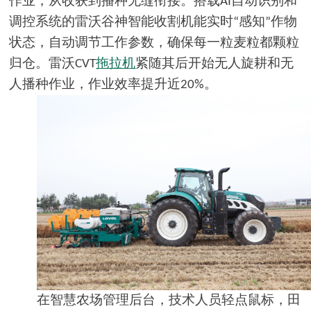
作业，从收获到播种无缝衔接。搭载
自动识别和
AI
调控系统的雷沃谷神智能收割机能实时
感知
作物
“
”
状态，自动调节工作参数，确保每一粒麦粒都颗粒
归仓。雷沃
拖拉机
紧随其后开始无人旋耕和无
CVT
人播种作业，作业效率提升近
。
20%
在智慧农场管理后台，技术人员轻点鼠标，田