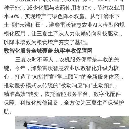
种子
，减少化肥与农药使用各
，节约农业用
5%
10%
水
，实现增产与绿色降本双赢。从
汗滴禾下
50%
“
土
到
云端种田
，潍柴雷沃智慧农业
大模型的规
”
“
”
AI
模化应用，让三夏生产从人力依赖转向科技驱动，
以降本增效为粮食增产夯实了基础。
数智化服务全域覆盖
筑牢丰收保障网
三夏农时不等人，农机服务保障是丰收的关
键。今年，潍柴雷沃智慧农业以数智化升级为核
心，打造了
指挥官
掌上顾问
的全新服务体系，
“AI
+
”
推动服务模式从传统的
被动响应
向
主动预判、
“
”
“
精准高效
转变，依托智能服务平台、数字化配件
”
保障、科技化检修设备，全方位为三夏生产保驾护
航。