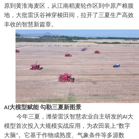
原到黄淮海麦区，从江南稻麦轮作区到中原产粮腹
地，大批雷沃谷神穿梭田间，拉开了三夏生产高效
丰收的智慧新篇章。
大模型赋能
勾勒三夏新图景
AI
今年三夏，潍柴雷沃智慧农业自主研发的
大
AI
模型首次投入大规模实战应用，为农田装上
数字
“
大脑
。它基于作物成熟度、气象条件等多源数
”