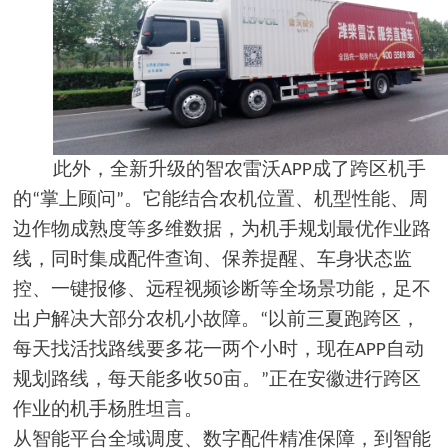
此外，全新升级的智农雷沃
成了跨区机手
APP
的
掌上顾问
。它能结合农机位置、机型性能、周
“
”
边作物成熟度等多维数据，为机手规划最优作业路
线，同时集成配件查询、保养提醒、车身状态监
控、一键报修、远程视频诊断等全场景功能，足不
出户解决大部分农机小故障。
以前三夏跑跨区，
“
每天找活找路线要多花一两个小时，现在
自动
APP
规划路线，每天能多收
亩。
正在安徽进行跨区
50
”
作业的机手杨胜坦言。
从智能平台全域调度、数字配件精准保障，到智能