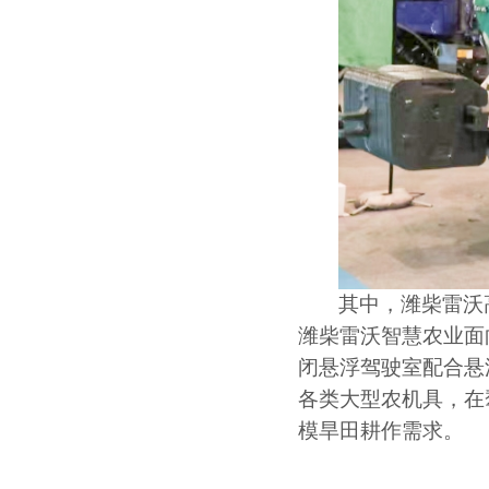
其中，潍柴雷沃
潍柴雷沃智慧农业面
闭悬浮驾驶室配合悬
各类大型农机具，在
模旱田耕作需求。