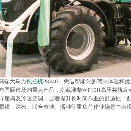
高端大马力
拖拉机
P8340，凭借智能化的驾乘体验和
向国际市场的重点产品，搭载潍柴WP10H高压共轨
浮座椅及冷暖空调，显著提升长时间作业的舒适性；
犁耕、深松、联合整地、播种等重负荷作业场景中表