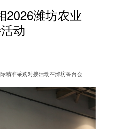
相2026潍坊农业
接活动
机械国际精准采购对接活动在潍坊鲁台会