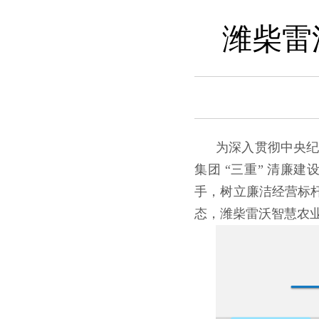
潍柴雷
为深入贯彻中央
集团 “三重” 清
手，树立廉洁经营标杆
态，潍柴雷沃智慧农