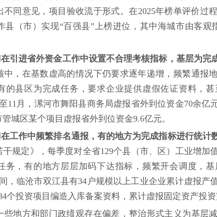
出不同意见，项目验收流于形式。在2025年榜单评价过
县（市）实现“百强县”上榜进位，其中海城市由客观指
部门在引进省外资金工作中设置不合理考核指标，基层为完
核中，在基数虚高的情况下仍要求逐年递增，频繁通报
有的县区为完成任务，要求企业提供虚假佐证资料，甚
1月至11月，漯河市舞阳县商务局虚报省外到位资金70余
市管城区某个项目虚报省外到位资金9.6亿元。
部门在工作中频繁排名通报，有的地方为完成指标进行统计
若干规定》，每季度对全省129个县（市、区）工业增加
任务，有的地方层层加码下达指标，频繁开会调度，基
年3年时间，临沧市双江县有34户规模以上工业企业累计虚报
84个投资项目编造入库备案资料，累计虚报固定资产投资
地方和部门政绩观存在偏差，整治形式主义为基层减