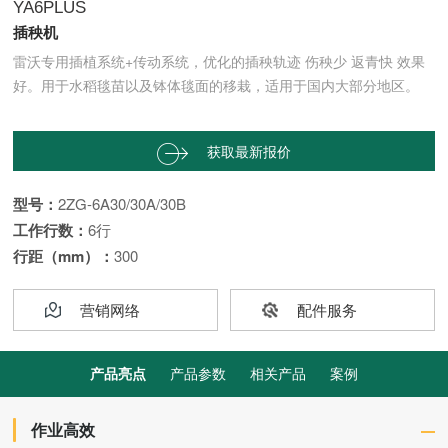
YA6PLUS
插秧机
雷沃专用插植系统+传动系统，优化的插秧轨迹 伤秧少 返青快 效果
好。用于水稻毯苗以及钵体毯面的移栽，适用于国内大部分地区。
获取最新报价


型号：
2ZG-6A30/30A/30B
工作行数：
6行
行距（mm）：
300
营销网络
配件服务
产品亮点
产品参数
相关产品
案例
作业高效