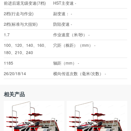
前进后退无级变速(7档)
HST主变速
-
2档(行走与作业)
副变速：
-
2档(标准与大扭矩)
防陷变速
-
1.7
作业速度（米/秒）
-
100、120、140、160、
穴距（株距）（mm）
-
180、210、240
1185
轴距（mm）
-
26/20/18/14
横向传送次数（毫米/次数）
-
相关产品