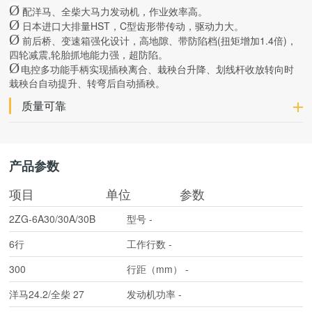
Ø
配洋马、全柴大马力发动机，作业效率高。
Ø
日本进口大排量HST，C型齿形带传动，驱动力大。
Ø
前后桥、变速箱强化设计，高地隙、带防陷档(扭矩增加1.4倍)，
四轮减震,轮胎抓地能力强，超防陷。
Ø
电控多功能手柄实现插秧离合、栽秧台升降、划线杆收放转向时
栽秧台自动提升、转弯后自动插秧。
质量可靠
产品参数
项目
单位
参数
2ZG-6A30/30A/30B
型号
-
6行
工作行数
-
300
行距（mm）
-
洋马24.2/全柴 27
发动机功率
-