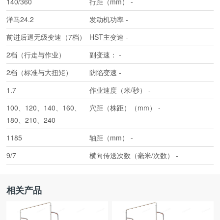
140/360
行距（mm）
-
洋马24.2
发动机功率
-
前进后退无级变速（7档）
HST主变速
-
2档（行走与作业）
副变速：
-
2档（标准与大扭矩）
防陷变速
-
1.7
作业速度（米/秒）
-
100、120、140、160、
穴距（株距）（mm）
-
180、210、240
1185
轴距（mm）
-
9/7
横向传送次数（毫米/次数）
-
相关产品