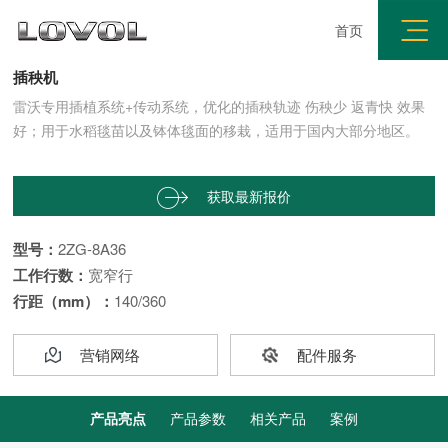
首页
YA8PLUS
插秧机
雷沃专用插植系统+传动系统，优化的插秧轨迹 伤秧少 返青快 效果
好；用于水稻毯苗以及钵体毯面的移栽，适用于国内大部分地区。
获取最新报价


型号：
2ZG-8A36
工作行数：
宽窄行
行距（mm）：
140/360
营销网络
配件服务
产品亮点
产品参数
相关产品
案例