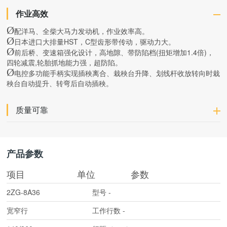
作业高效
Ø
配洋马、全柴大马力发动机，作业效率高。
Ø
日本进口大排量HST，C型齿形带传动，驱动力大。
Ø
前后桥、变速箱强化设计，高地隙、带防陷档(扭矩增加1.4倍)，
四轮减震,轮胎抓地能力强，超防陷。
Ø
电控多功能手柄实现插秧离合、栽秧台升降、划线杆收放转向时栽
秧台自动提升、转弯后自动插秧。
质量可靠
产品参数
项目
单位
参数
2ZG-8A36
型号
-
宽窄行
工作行数
-