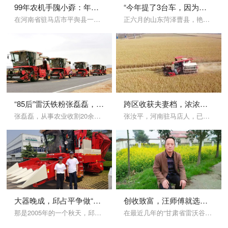
99年农机手隗小孬：年少时的梦想在田野绽放
“今年提了3台车，因为雷沃最让我放心的就是服务了！”
在河南省驻马店市平舆县一块农田里，隗小孬哼着小曲，娴熟地驾驶着收割机收割作物，机械的轰鸣声渐渐传向远方……
正六月的山东菏泽曹县，艳阳高照，此时，40度的艳阳天，天空中太阳散发出刺眼的光芒，田间的小路被晒的滚烫，在一片金黄的麦田上，留下雷沃谷神GE80S-H阵阵轰鸣声。
“85后”雷沃铁粉张磊磊，二十载携雷沃谷神跨区闯天下！
跨区收获夫妻档，浓浓雷沃谷神情
张磊磊，从事农业收割20余年，5月份出彩农机人——机收达人，全国各地长期进行跨区服务，跨区路线横跨湖北、河南、陕西、甘肃、新疆等地，现在仍在跨区收割的路上。
张汝平，河南驻马店人，已有12的农机经验。家里有两位年过花甲的老人和三个正...
大器晚成，邱占平争做“甘肃第一农机手”
创收致富，汪师傅就选雷沃谷神
那是2005年的一个秋天，邱占平吃完晚饭就回屋内躺下了，屋里灯光有些昏暗，...
在最近几年的“甘肃省雷沃谷神专业用户批量交机”活动中，总有一个高高瘦瘦的身...