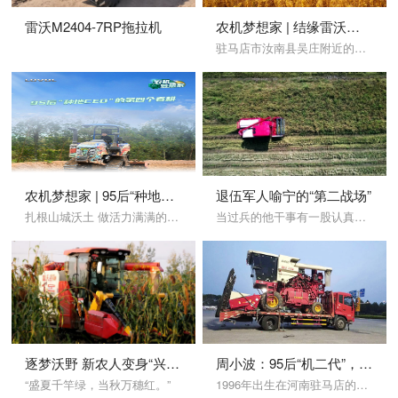
雷沃M2404-7RP拖拉机
农机梦想家 | 结缘雷沃谷神，95后美甲师化身“机甲战士”
驻马店市汝南县吴庄附近的小麦正值收获季。25岁的姜晓娜利落地开着雷沃谷神GR80PRO收割机，在麦浪里驰骋不停，远远看着，像是穿上了一身庞大的“机甲”。
农机梦想家 | 95后“种地CEO”的第四个春耕
退伍军人喻宁的“第二战场”
扎根山城沃土 做活力满满的“种地CEO”
当过兵的他干事有一股认真负责的态度，深受周边农户的认可
逐梦沃野 新农人变身“兴农人”
周小波：95后“机二代”，驾驶农机让我人生充实
“盛夏千竿绿，当秋万穗红。”
1996年出生在河南驻马店的周小波，是农机行业数得上的年轻人，以周小波现在的肤色来看，24岁的他在收割作业这行干的时间肯定不短了。虽面庞难掩年轻，但却是一个地道的“老农机手”。