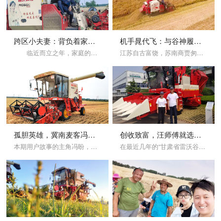
跨区小夫妻：背负着家庭，追逐着梦想和自由勇敢去闯
机手晁代飞：与谷神履带机的同行之路
临近而立之年，家庭的欢愉与压力，悉数成为梦醒时分的心中一颤，才发现这人...
江苏自古富饶，苏南商贾匆匆，苏北鱼米满仓，晁代飞就出生在这片富庶的土地上。2007年晁代飞开始接触农机行业，从初出茅庐，一路成长成我国农业机械化时代下的“新型农机手”，带着收割机走天下，回看12年的经历，他用过不少品牌的收割机，最终还是选择了雷沃谷神。
孤胆英雄，冀南麦客冯盼的从业路
创收致富，汪师傅就选雷沃谷神
本期用户故事的主角冯盼，来自河北邢台。93年出生的他，从2016年开始当机手已有4个年头，然而他的从业路可远不止这4年。冯盼是一名“机二代”，父亲是冀南地区有名的农机手，已经从业近二十年。
在最近几年的“甘肃省雷沃谷神专业用户批量交机”活动中，总有一个高高瘦瘦的身影，这就是来自甘肃永昌的农机手汪振师，作为拥有30年经验的老师傅，他在农机的选择上一直信赖着雷沃谷神的产品。