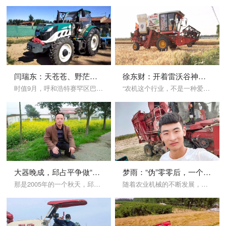
闫瑞东：天苍苍、野茫茫，10年雷沃证辉煌
徐东财：开着雷沃谷神，增收致富轻轻松松的事儿
时值9月，呼和浩特赛罕区巴彦镇的土地上，一只由欧豹拖拉机和阿波斯拖拉机组成的队伍，正在做着最后的忙碌，这就是当地赫赫有名的万林农机服务农民专业合作社，闫瑞东看着眼前的万亩土地，还田耕整后休到明年5月前后，又是一片能让农家富裕的“聚宝盆”。
“农机这个行业，不是一种爱好，真的很难走下去，我也是带着自己的一股热爱，一路走来的。”说这句话的是一个80后小伙——徐东财，正是这种热爱让他在农机路上越走越远，而一路陪伴他的正是他最喜欢的“兄弟”雷沃谷神。
大器晚成，邱占平争做“甘肃第一农机手”
梦雨：“伪”零零后，一个在农机上长大的男人
那是2005年的一个秋天，邱占平吃完晚饭就回屋内躺下了，屋里灯光有些昏暗，沉寂的空气突然被妻子刷碗的叮当声打破，邱师傅听在耳里却缺少了以前的温馨，显得颇为刺痛……
随着农业机械的不断发展，农机手队伍也不断壮大，如果说老一辈的农机手入行是为了挣钱养家糊口，那有着更多选择的新一代的90后甚至00后农机手入行，是为什么呢？