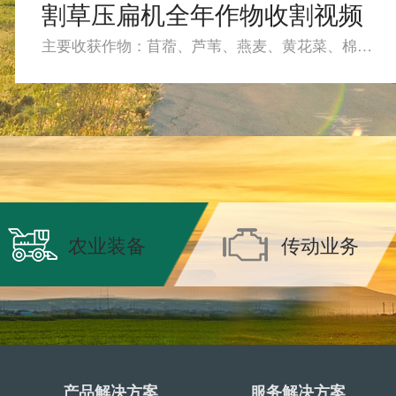
割草压扁机全年作物收割视频
主要收获作物：苜蓿、芦苇、燕麦、黄花菜、棉花秸秆、芦竹、苔草
农业装备
传动业务
产品解决方案
服务解决方案