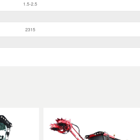
1.5-2.5
2315