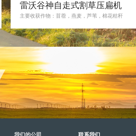
雷沃谷神自走式割草压扁机
主要收获作物：苜蓿，燕麦，芦苇，棉花秸秆
我们的公司
联系我们