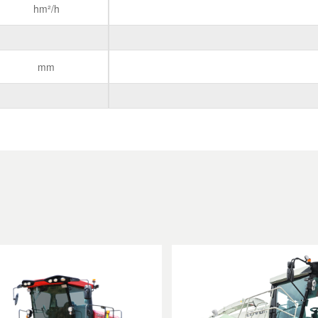
hm²/h
mm